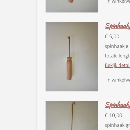
In winkel
Spinhaakj
€ 5,00
spinhaakje 
totale leng
Bekijk detai
In winkel
Spinhaakj
€ 10,00
spinhaak g