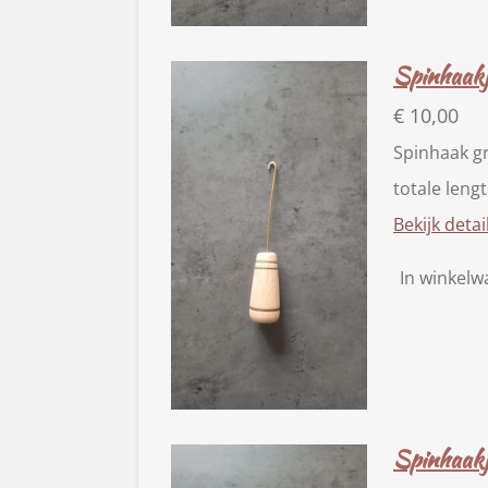
Spinhaakj
€ 10,00
Spinhaak g
totale leng
Bekijk detai
In winkel
Spinhaakj