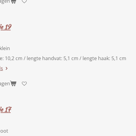
wagen
e 19
klein
te: 10,2 cm / lengte handvat: 5,1 cm / lengte haak: 5,1 cm
ls
wagen
e 17
root