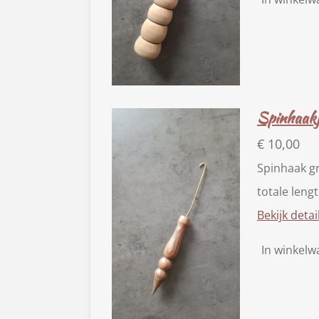
Spinhaakj
€ 10,00
Spinhaak g
totale leng
Bekijk detai
In winkel