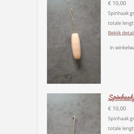
€ 10,00
Spinhaak g
totale leng
Bekijk detai
In winkel
Spinhaakj
€ 10,00
Spinhaak g
totale leng