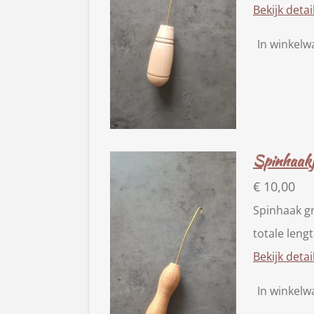
Bekijk detai
In winkel
Spinhaakj
€ 10,00
Spinhaak g
totale leng
Bekijk detai
In winkel