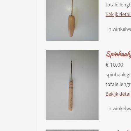
totale leng
Bekijk detai
In winkel
Spinhaakj
€ 10,00
spinhaak g
totale leng
Bekijk detai
In winkel