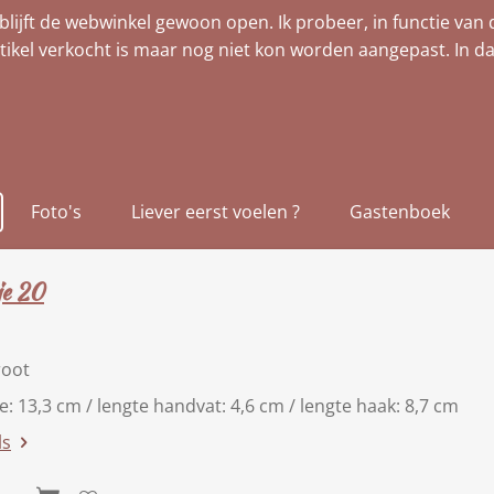
blijft de webwinkel gewoon open. Ik probeer, in functie van 
tikel verkocht is maar nog niet kon worden aangepast. In da
Foto's
Liever eerst voelen ?
Gastenboek
je 20
root
te: 13,3 cm / lengte handvat: 4,6 cm / lengte haak: 8,7 cm
ls