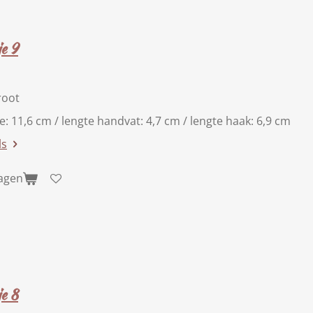
e 9
root
te: 11,6 cm / lengte handvat: 4,7 cm / lengte haak: 6,9 cm
ls
wagen
e 8