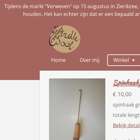
Tijdens de markt "Verweven" op 15 augustus in Zierikzee, 
Ga
houden. Het kan echter zijn dat er een bepaald ar
direct
naar
de
hoofdinhoud
Home
Over mij
Winkel
Spinhaak
€ 10,00
spinhaak g
totale leng
Bekijk detai