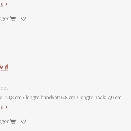
ls
wagen
e 6
root
te: 13,8 cm / lengte handvat: 6,8 cm / lengte haak: 7,0 cm
ls
wagen