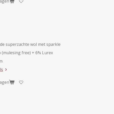
wagen
de superzachte wol met sparkle
 (mulesing free) + 6% Lurex
am
ls
wagen