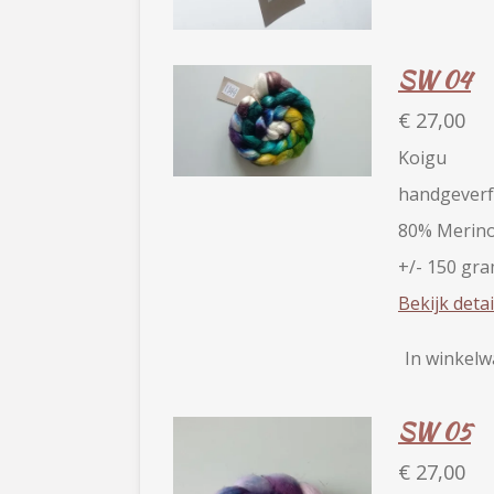
SW 04
€ 27,00
Koigu
handgeverf
80% Merino 
+/- 150 gr
Bekijk detai
In winkel
SW 05
€ 27,00