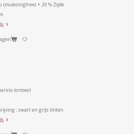
 (mulesingfree) + 20 % Zijde
am
ls
wagen
erino lontwol
ijving :
zwart en grijs tinten
ls