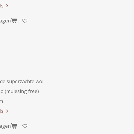
ls
wagen
de superzachte wol
o (mulesing free)
am
ls
wagen