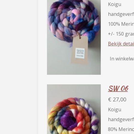
Koigu
handgeverf
100% Merin
+/- 150 gr
Bekijk detai
In winkel
SW 06
€ 27,00
Koigu
handgeverf
80% Merino 