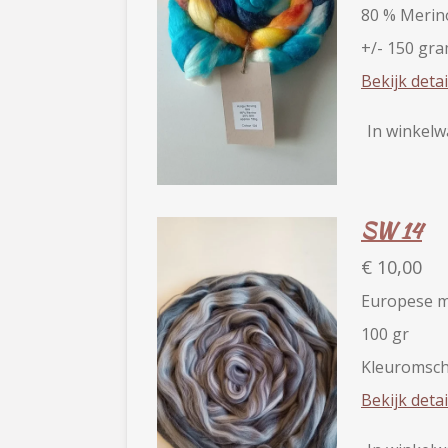
80 % Merino
+/- 150 gr
Bekijk detai
In winkel
SW 14
€ 10,00
Europese m
100 gr
Kleuromschr
Bekijk detai