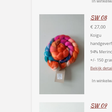
In winkel
SW 08
€ 27,00
Koigu
handgeverf
94% Merino
+/- 150 gr
Bekijk detai
In winkel
SW 09