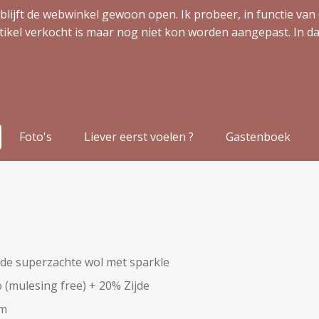
blijft de webwinkel gewoon open. Ik probeer, in functie van 
tikel verkocht is maar nog niet kon worden aangepast. In da
Foto's
Liever eerst voelen ?
Gastenboek
de superzachte wol met sparkle
(mulesing free) + 20% Zijde
am