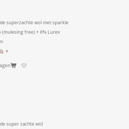
de superzachte wol met sparkle
 (mulesing free) + 6% Lurex
am
ls
wagen
de super zachte wol