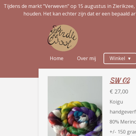
Tijdens de markt "Verweven" op 15 augustus in Zierikzee, 
Ga
houden. Het kan echter zijn dat er een bepaald ar
direct
naar
de
hoofdinhoud
Home
Over mij
Winkel
SW 02
€ 27,00
Koigu
handgeverf
80% Merino 
+/- 150 gr