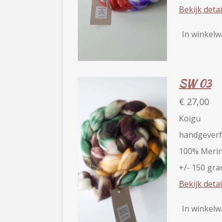
Bekijk detai
In winkel
SW 03
€ 27,00
Koigu
handgeverf
100% Merin
+/- 150 gr
Bekijk detai
In winkel