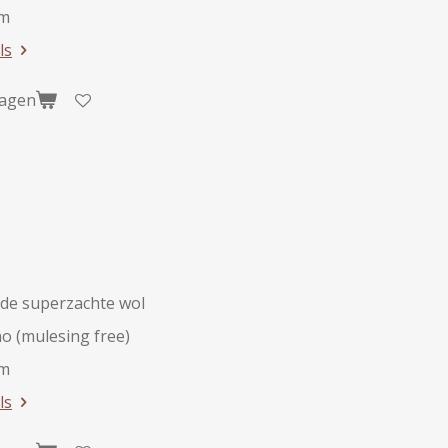
am
ls
wagen
de superzachte wol
o (mulesing free)
am
ls