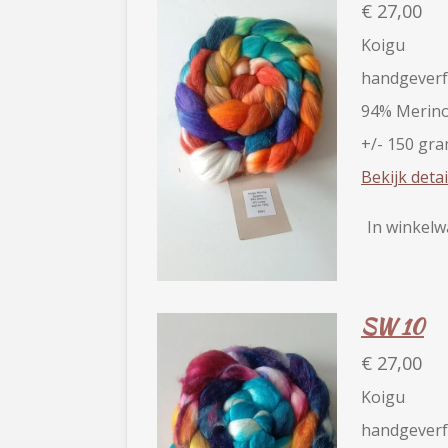
€ 27,00
Koigu
handgeverf
94% Merino
+/- 150 gr
Bekijk detai
In winkel
SW 10
€ 27,00
Koigu
handgeverf