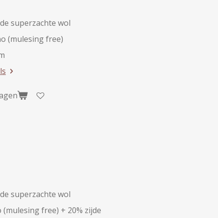
de superzachte wol
o (mulesing free)
am
ls
wagen
de superzachte wol
(mulesing free) + 20% zijde