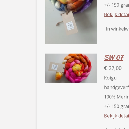
+/- 150 gr
Bekijk detai
In winkel
SW 07
€ 27,00
Koigu
handgeverf
100% Merin
+/- 150 gr
Bekijk detai