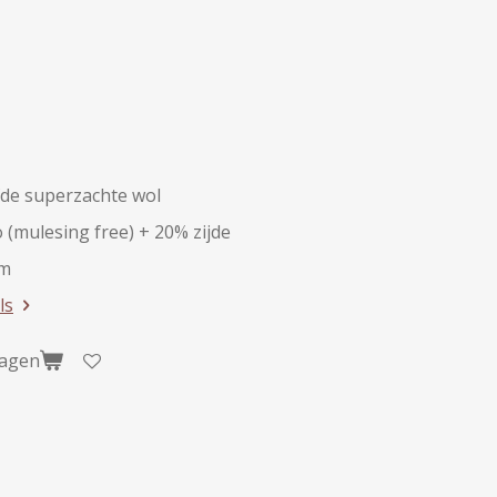
de superzachte wol
(mulesing free) + 20% zijde
am
ls
wagen