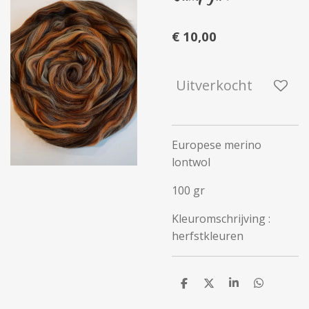
€ 10,00
Uitverkocht
Europese merino
lontwol
100 gr
Kleuromschrijving :
herfstkleuren
D
D
S
D
e
e
h
e