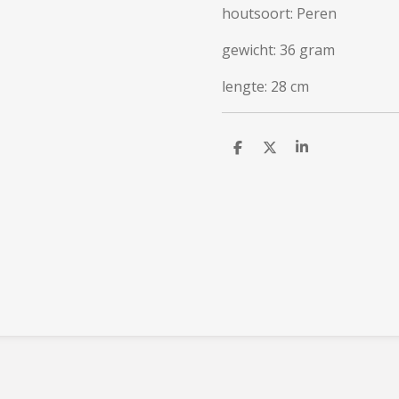
houtsoort: Peren
gewicht: 36 gram
lengte: 28 cm
D
D
S
e
e
h
l
e
a
e
l
r
n
e