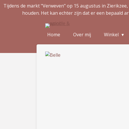
Tijdens de markt "Verweven" op 15 augustus in Zierikzee, 
Ga
houden. Het kan echter zijn dat er een bepaald ar
direct
naar
de
Home
Over mij
Winkel
hoofdinhoud