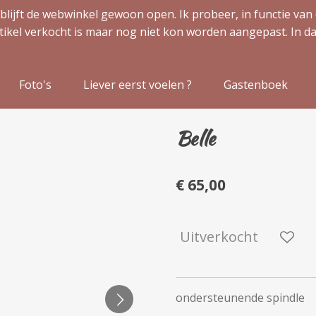
blijft de webwinkel gewoon open. Ik probeer, in functie van 
tikel verkocht is maar nog niet kon worden aangepast. In da
Foto's
Liever eerst voelen ?
Gastenboek
Belle
€ 65,00
Uitverkocht
ondersteunende spindle