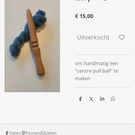
€ 15,00
Uitverkocht
om handmatig een
"centre pull ball" te
maken
D
D
S
D
e
e
h
e
l
e
a
l
e
l
r
e
n
e
n
Delen
Pinnen
Delen