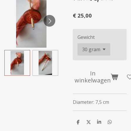
€ 25,00
Gewicht
In
winkelwagen
Diameter: 7,5 cm
D
D
S
D
e
e
h
e