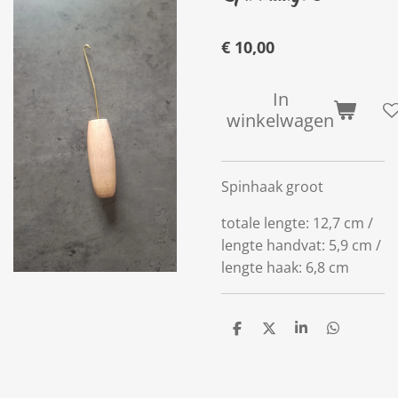
€ 10,00
In
winkelwagen
Spinhaak groot
totale lengte: 12,7 cm /
lengte handvat: 5,9 cm /
lengte haak: 6,8 cm
D
D
S
D
e
e
h
e
l
e
a
l
e
l
r
e
n
e
n