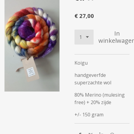
€ 27,00
In
winkelwage
Koigu
handgeverfde
superzachte wol
80% Merino (mulesing
free) + 20% zijde
+/- 150 gram