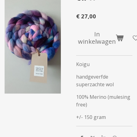
€ 27,00
In
winkelwagen
Koigu
handgeverfde
superzachte wol
100% Merino (mulesing
free)
+/- 150 gram