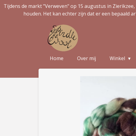
Tijdens de markt "Verweven" op 15 augustus in Zierikzee, 
Ga
houden. Het kan echter zijn dat er een bepaald ar
direct
naar
de
hoofdinhoud
Home
Over mij
Winkel