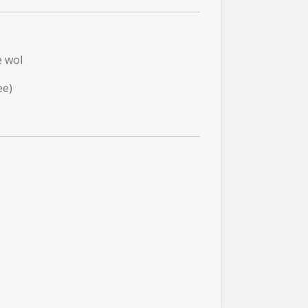
e wol
ee)