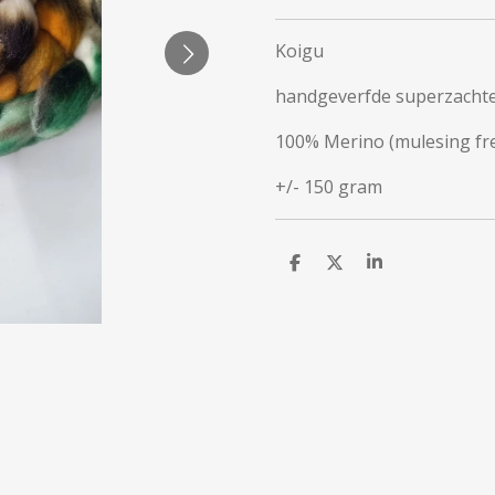
Koigu
handgeverfde superzacht
100% Merino (mulesing fr
+/- 150 gram
D
D
S
e
e
h
l
e
a
e
l
r
n
e