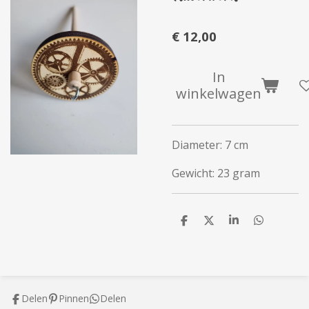
€ 12,00
In
winkelwagen
Diameter: 7 cm
Gewicht: 23 gram
D
D
S
D
e
e
h
e
l
e
a
l
e
l
r
e
n
e
n
Delen
Pinnen
Delen