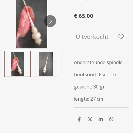
€ 65,00
Uitverkocht
ondersteunde spindle
houtsoort: Esdoorn
gewicht: 30 gr
lengte: 27 cm
D
D
S
D
e
e
h
e
l
e
a
l