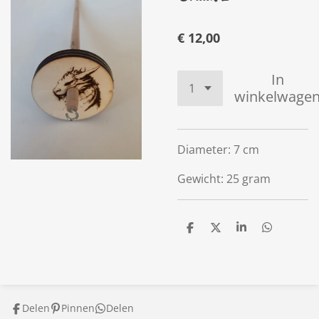
€ 12,00
In
winkelwage
Diameter: 7 cm
Gewicht: 25 gram
D
D
S
D
e
e
h
e
l
e
a
l
e
l
r
e
n
e
n
Delen
Pinnen
Delen