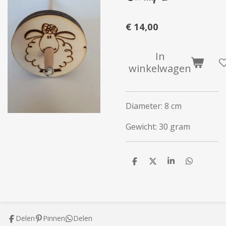
€ 14,00
In
winkelwagen
Diameter: 8 cm
Gewicht: 30 gram
D
D
S
D
e
e
h
e
l
e
a
l
e
l
r
e
n
e
n
Delen
Pinnen
Delen