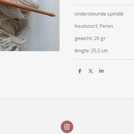
ondersteunde spindle
houtsoort: Peren
gewicht: 20 gr
lengte: 25,5 cm
D
D
S
e
e
h
l
e
a
e
l
r
n
e
I