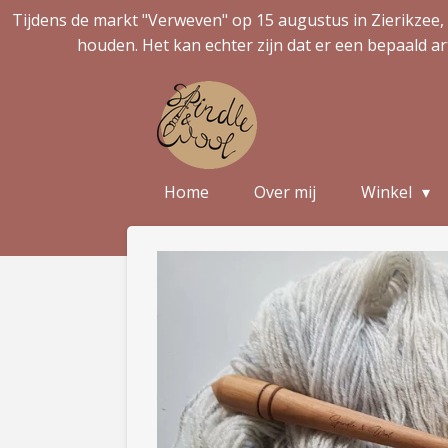
Tijdens de markt "Verweven" op 15 augustus in Zierikzee, 
Ga
houden. Het kan echter zijn dat er een bepaald ar
direct
naar
de
hoofdinhoud
Home
Over mij
Winkel