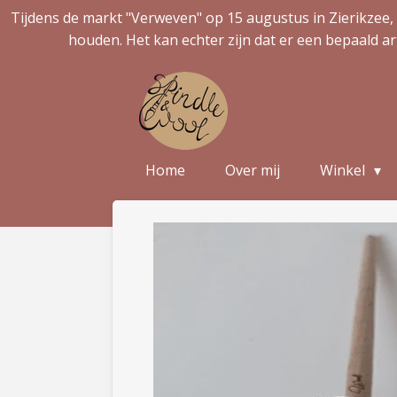
Tijdens de markt "Verweven" op 15 augustus in Zierikzee, 
Ga
houden. Het kan echter zijn dat er een bepaald ar
direct
naar
de
hoofdinhoud
Home
Over mij
Winkel